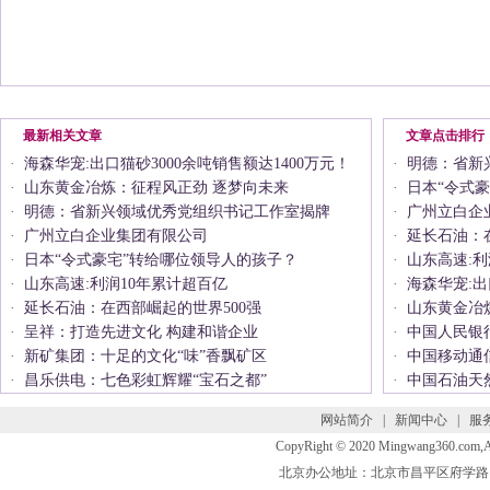
最新相关文章
文章点击排行
·
海森华宠:出口猫砂3000余吨销售额达1400万元！
·
明德：省新
·
山东黄金冶炼：征程风正劲 逐梦向未来
·
日本“令式
·
明德：省新兴领域优秀党组织书记工作室揭牌
·
广州立白企
·
广州立白企业集团有限公司
·
延长石油：
·
日本“令式豪宅”转给哪位领导人的孩子？
·
山东高速:利
·
山东高速:利润10年累计超百亿
·
海森华宠:出
·
延长石油：在西部崛起的世界500强
·
山东黄金冶
·
呈祥：打造先进文化 构建和谐企业
·
中国人民银
·
新矿集团：十足的文化“味”香飘矿区
·
中国移动通
·
昌乐供电：七色彩虹辉耀“宝石之都”
·
中国石油天
网站简介
|
新闻中心
|
服
CopyRight © 2020 Mingwang360.com
北京办公地址：北京市昌平区府学路 联系电话