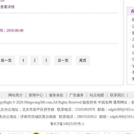
20
查看详情
·
·
010-06-08
·
·
·
·
·
前一页
1
2
3
后一页
尾页
·
·
·
网站简介
|
新闻中心
|
服务条款
|
广告服务
|
站点地图
|
联系我们
|
pyRight © 2020 Mingwang360.com,All Rights Reserved 版权所有
中国名网
通用网址：
京办公地址：北京市昌平区府学路 联系电话：15101061978 邮箱：sdgrb369@163.c
东办公地址：济南市历城区黄台南路 联系电话：18653163612 邮箱：sdgrb369@163.c
鲁ICP备14025195号-1