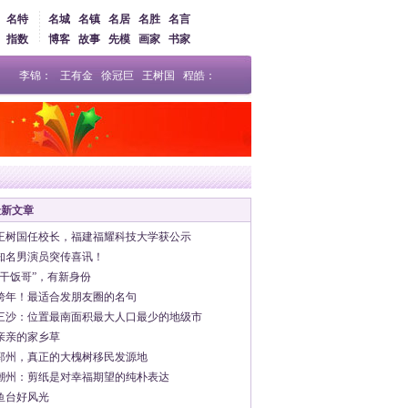
名特
名城
名镇
名居
名胜
名言
指数
博客
故事
先模
画家
书家
李锦：
王有金
徐冠巨
王树国
程皓：
最新文章
王树国任校长，福建福耀科技大学获公示
知名男演员突传喜讯！
“干饭哥”，有新身份
跨年！最适合发朋友圈的名句
三沙：位置最南面积最大人口最少的地级市
亲亲的家乡草
邳州，真正的大槐树移民发源地
潮州：剪纸是对幸福期望的纯朴表达
鱼台好风光