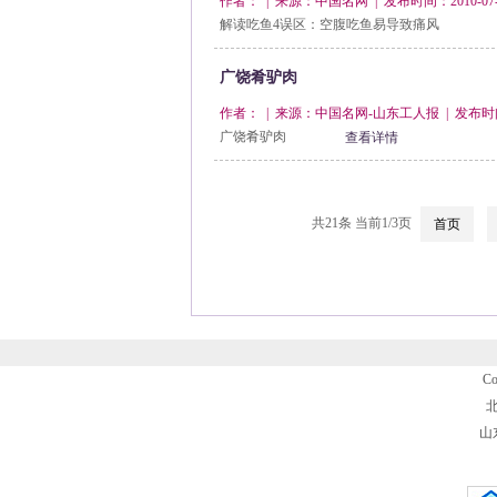
作者： | 来源：中国名网 | 发布时间：2010-07-
解读吃鱼4误区：空腹吃鱼易导致痛风
广饶肴驴肉
作者： | 来源：中国名网-山东工人报 | 发布时间：2
广饶肴驴肉
查看详情
共21条 当前1/3页
首页
Co
北
山