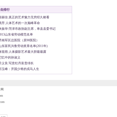
点击排行
陈丽佳:真正的艺术魅力无穷经久耐看
汤芳:人体艺术的一次巅峰革命
耿振华:菏泽市政协副主席，单县县委书记
2013山东省劳动模范名单
济南军区总医院（原90医院）
山东富民兴鲁劳动奖章名单(2011年)
张筱雨:人体摄影艺术最大胆最最露
记忆中的孙淑义
乔义良:写意牡丹富贵绵长
郭玉峰：开国少将的戎马人生
名网
om
om