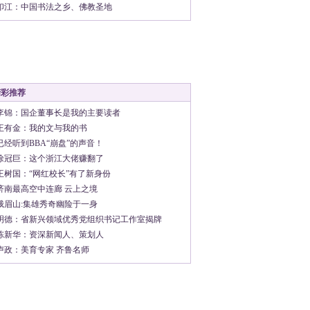
印江：中国书法之乡、佛教圣地
精彩推荐
李锦：国企董事长是我的主要读者
王有金：我的文与我的书
已经听到BBA“崩盘”的声音！
徐冠巨：这个浙江大佬赚翻了
王树国：“网红校长”有了新身份
济南最高空中连廊 云上之境
峨眉山:集雄秀奇幽险于一身
明德：省新兴领域优秀党组织书记工作室揭牌
陈新华：资深新闻人、策划人
卢政：美育专家 齐鲁名师