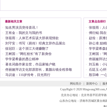
最新相关文章
文章点击排行
·
知名男演员突传喜讯！
·
张筱雨：人
·
王有金：我的文与我的书
·
傅衍鲲:我
·
张筱雨：人体艺术应该大胆表现情欲
·
赵俭：原潍
·
刘守安：书写《易传》经典文辞作品展出
·
孙公准:励精
·
徐冠巨：这个浙江大佬赚翻了
·
学学梁希森
·
王树国：“网红校长”有了新身份
·
王树国：“
·
学学梁希森的愚公精神
·
佟丽娅拜访
·
著名词曲作家去世，作品家喻户晓
·
刘玉栋：小
·
佟丽娅拜访文化部原部长，素颜出镜全程恭敬
·
石廷玉:心
·
马识途：110岁传奇，目光而行
·
殷宗峰 :一
网站简介
|
新闻中心
|
服
CopyRight © 2020 Mingwang360.com
北京办公地址：北京市昌平区府学路 联系电话
山东办公地址：济南市历城区黄台南路 联系电话
鲁I