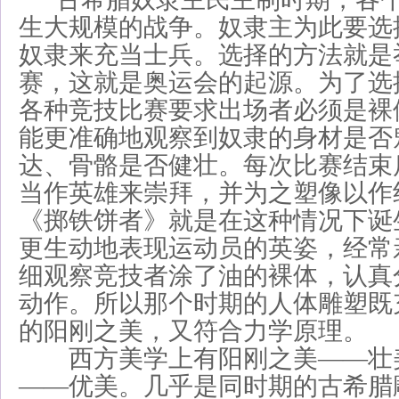
生大规模的战争。奴隶主为此要选
奴隶来充当士兵。选择的方法就是
赛，这就是奥运会的起源。为了选
各种竞技比赛要求出场者必须是裸
能更准确地观察到奴隶的身材是否
达、骨骼是否健壮。每次比赛结束
当作英雄来崇拜，并为之塑像以作
《掷铁饼者》就是在这种情况下诞
更生动地表现运动员的英姿，经常
细观察竞技者涂了油的裸体，认真
动作。所以那个时期的人体雕塑既
的阳刚之美，又符合力学原理。
西方美学上有阳刚之美——壮
——优美。几乎是同时期的古希腊