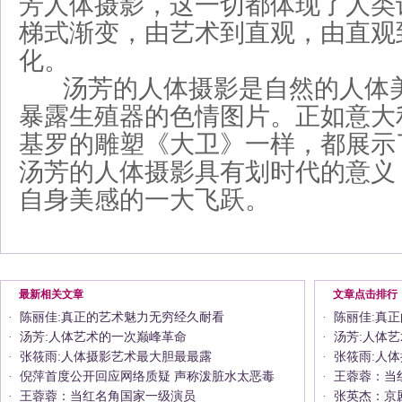
芳人体摄影，这一切都体现了人类
梯式渐变，由艺术到直观，由直观
化。
汤芳的人体摄影是自然的人体美
暴露生殖器的色情图片。正如意大
基罗的雕塑《大卫》一样，都展示
汤芳的人体摄影具有划时代的意义
自身美感的一大飞跃。
最新相关文章
文章点击排行
·
陈丽佳:真正的艺术魅力无穷经久耐看
·
陈丽佳:真
·
汤芳:人体艺术的一次巅峰革命
·
汤芳:人体
·
张筱雨:人体摄影艺术最大胆最最露
·
张筱雨:人
·
倪萍首度公开回应网络质疑 声称泼脏水太恶毒
·
王蓉蓉：当
·
王蓉蓉：当红名角国家一级演员
·
张英杰：京