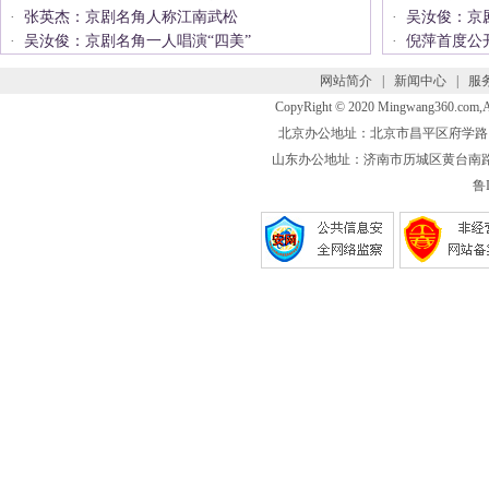
·
张英杰：京剧名角人称江南武松
·
吴汝俊：京
·
吴汝俊：京剧名角一人唱演“四美”
·
倪萍首度公
网站简介
|
新闻中心
|
服
CopyRight © 2020 Mingwang360.com
北京办公地址：北京市昌平区府学路 联系电话
山东办公地址：济南市历城区黄台南路 联系电话
鲁I